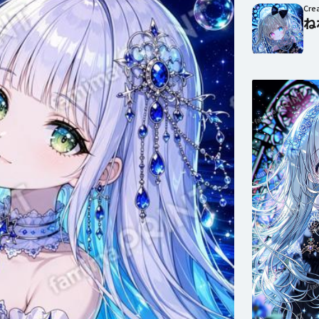
Cre
ね