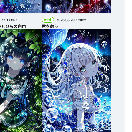
.22
2026.08.20
販売中
まで販売中
まで販売中
ひとひらの自由
君を想う