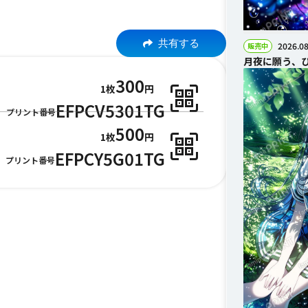
共有する
2026.08
販売中
月夜に願う、
300
1枚
円
EFPCV5301TG
プリント番号
500
1枚
円
EFPCY5G01TG
プリント番号