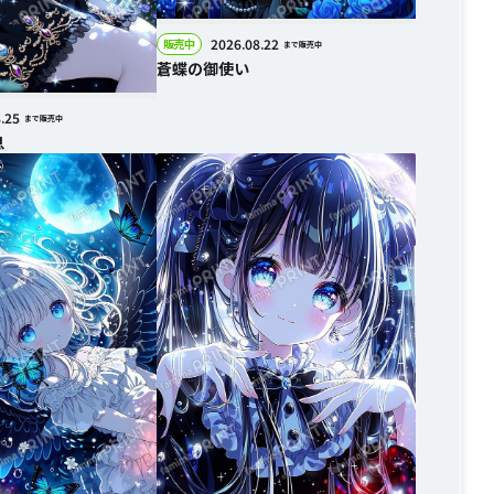
2026.08.22
販売中
まで販売中
蒼蝶の御使い
.25
まで販売中
息