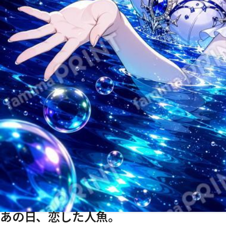
あの日、恋した人魚。