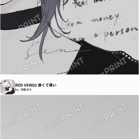
RED VEIN02 儚くて尊い
by 汐凪 ゆう