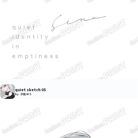
quiet sketch 05
by 汐凪 ゆう