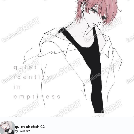
quiet sketch 02
by 汐凪 ゆう