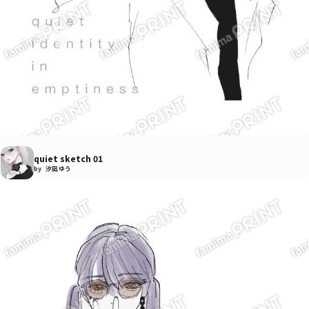
quiet sketch 01
by 汐凪 ゆう