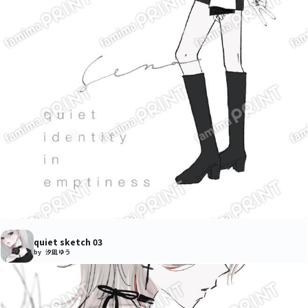
quiet sketch 03
by 汐凪 ゆう