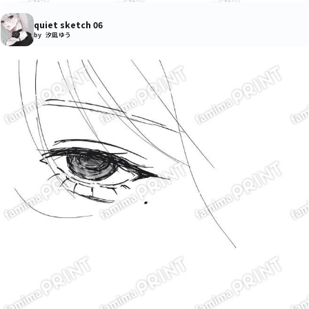
quiet sketch 06
by 汐凪 ゆう