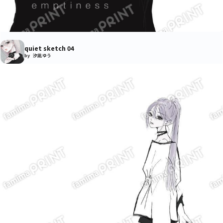
quiet sketch 04
by 汐凪 ゆう