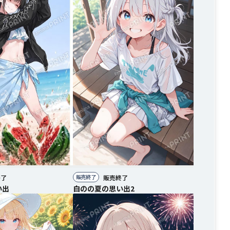
販売終了
終了
販売終了
い出
白のの夏の思い出2