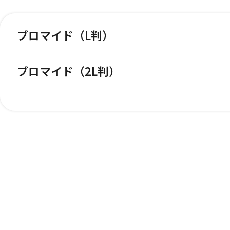
ブロマイド（L判）
ブロマイド（2L判）