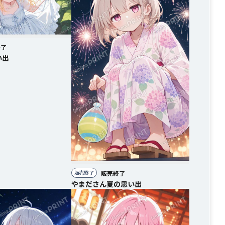
終了
い出
販売終了
販売終了
やまださん夏の思い出