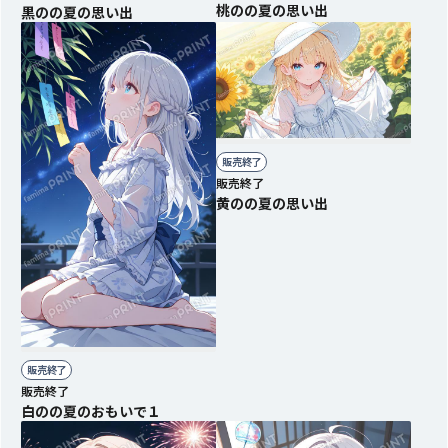
桃のの夏の思い出
黒のの夏の思い出
販売終了
販売終了
黄のの夏の思い出
販売終了
販売終了
白のの夏のおもいで１