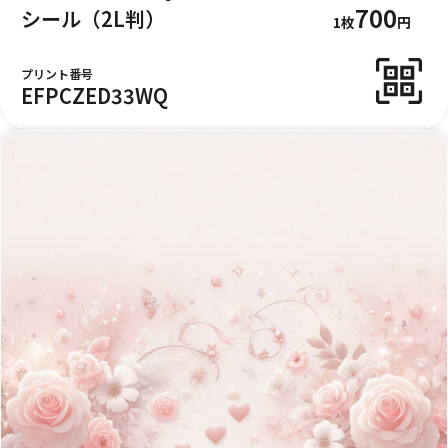
700
シール（2L判）
1枚
円
プリント番号
EFPCZED33WQ