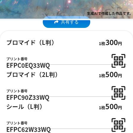
生成AIで作成した作品です。
共有する
300
ブロマイド（L判）
1枚
円
プリント番号
EFPC0EQ33WQ
500
ブロマイド（2L判）
1枚
円
プリント番号
EFPC90Z33WQ
500
シール（L判）
1枚
円
プリント番号
EFPC62W33WQ