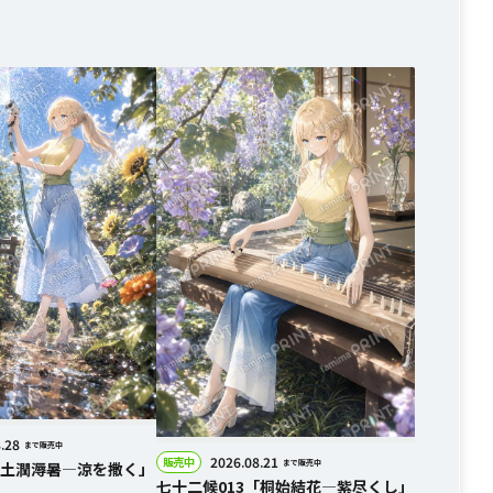
.28
まで販売中
2026.08.21
販売中
まで販売中
「土潤溽暑―涼を撒く」
七十二候013「桐始結花―紫尽くし」