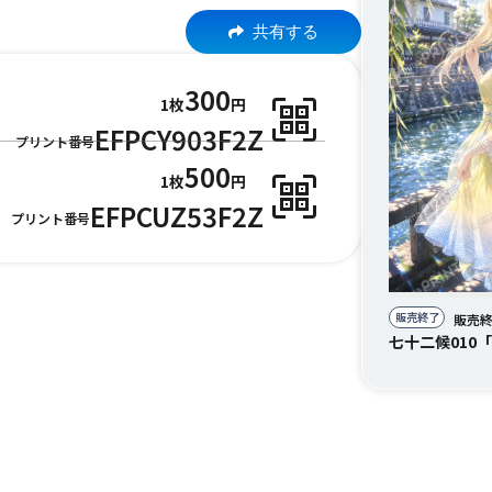
共有する
300
1枚
円
EFPCY903F2Z
プリント番号
500
1枚
円
EFPCUZ53F2Z
プリント番号
販売終了
販売
七十二候010