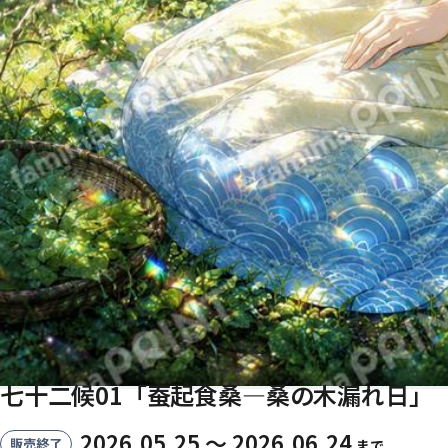
七十二候01「蚕起食桑―桑の木漏れ日」
2026.05.25 〜 2026.06.24
販売終了
まで