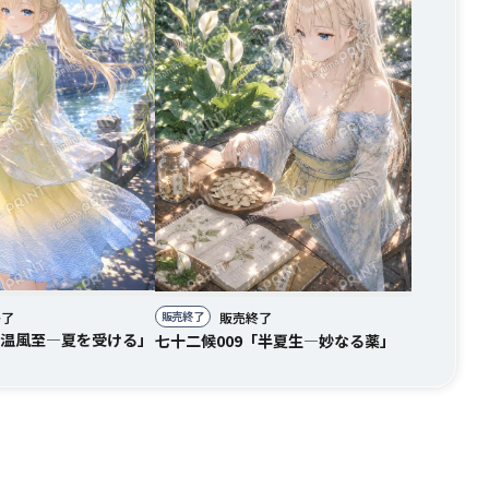
販売終了
終了
販売終了
「温風至―夏を受ける」
七十二候009「半夏生―妙なる薬」