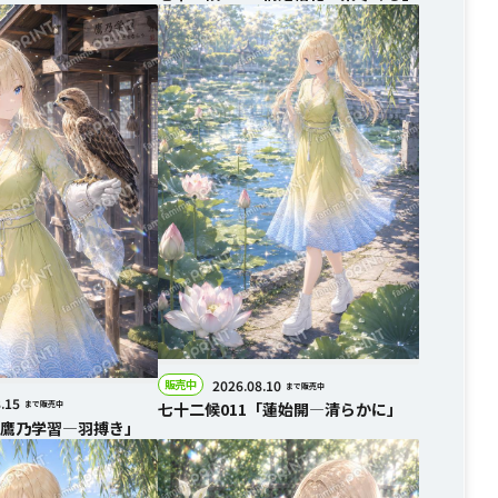
2026.08.10
販売中
まで販売中
.15
七十二候011「蓮始開―清らかに」
まで販売中
「鷹乃学習―羽搏き」