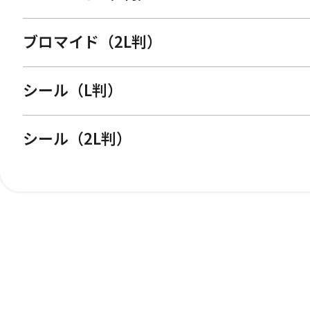
ブロマイド（2L判）
シール（L判）
シール（2L判）