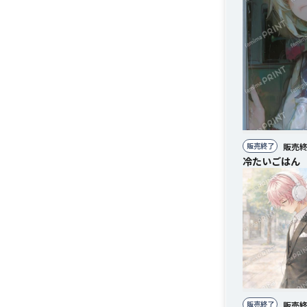
販売終了
販売
冷たいごはん
販売終了
販売