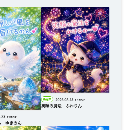
2026.08.23
販売中
まで販売中
笑顔の魔法 ふわりん
.23
まで販売中
る ゆきのん