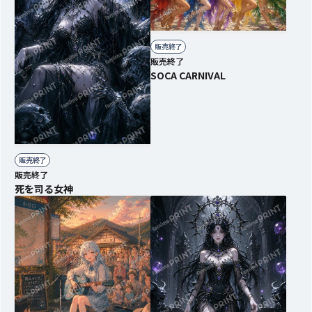
販売終了
販売終了
SOCA CARNIVAL
販売終了
販売終了
死を司る女神