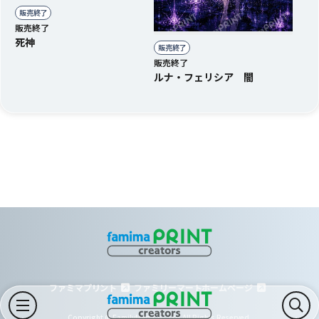
販売終了
販売終了
死神
販売終了
販売終了
ルナ・フェリシア 闇
ファミマプリント
ファミリーマートホームページ
Copyright © FamilyMart Co., Ltd.All Rights Reserved.