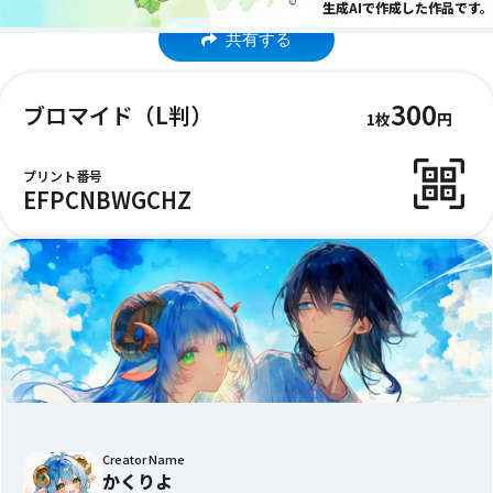
生成AIで作成した作品です。
共有する
300
ブロマイド（L判）
1枚
円
プリント番号
EFPCNBWGCHZ
Creator Name
かくりよ