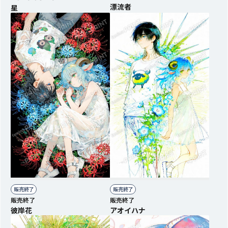
漂流者
星
販売終了
販売終了
販売終了
販売終了
彼岸花
アオイハナ