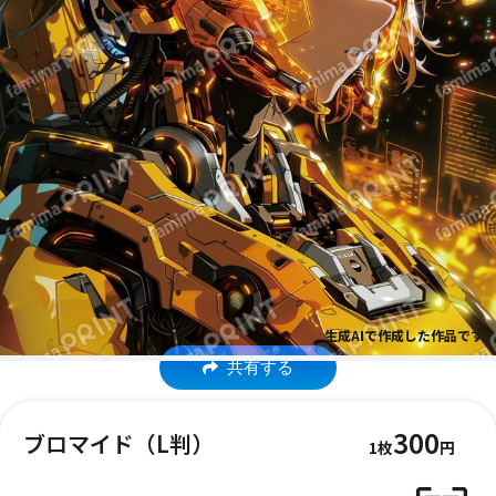
生成AIで作成した作品です。
共有する
300
ブロマイド（L判）
1枚
円