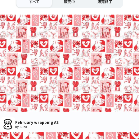
すべて
販売中
販売終了
February wrapping A3
by Rino