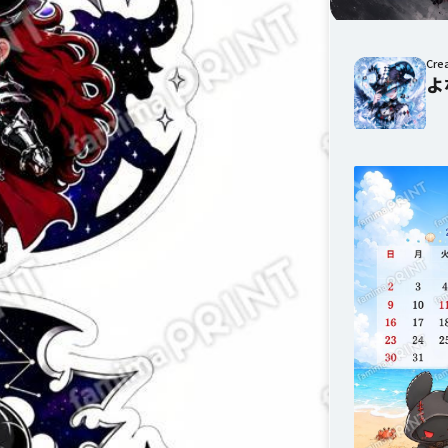
Cre
よ