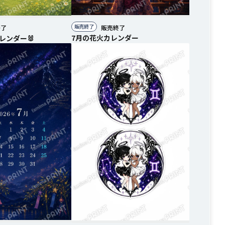
販売終了
販売終了
終了
7月の花火カレンダー
レンダー🐰