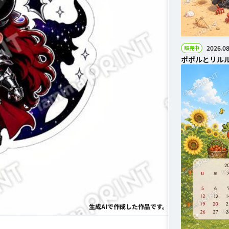
2026.08
販売中
ポポルとリル
生成AIで作成した作品です。