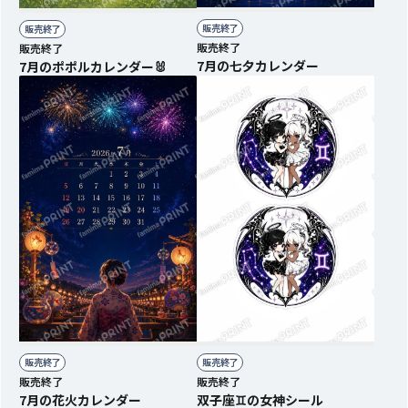
販売終了
販売終了
販売終了
販売終了
7月の七夕カレンダー
7月のポポルカレンダー🐰
販売終了
販売終了
販売終了
販売終了
7月の花火カレンダー
双子座♊️の女神シール