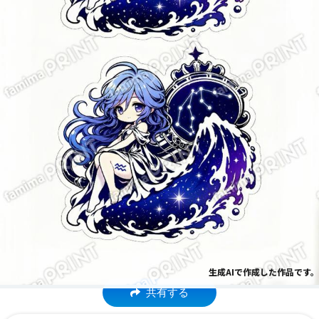
生成AIで作成した作品です。
共有する