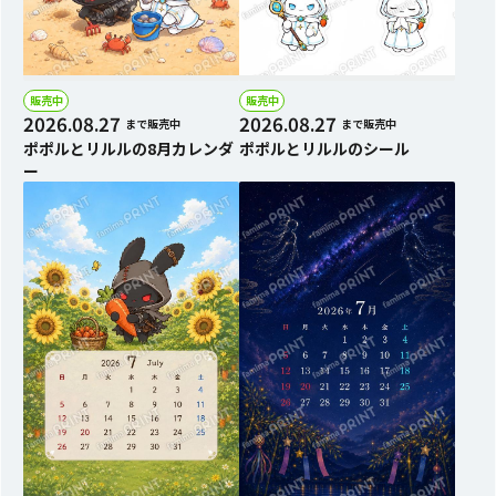
販売中
販売中
2026.08.27
2026.08.27
まで販売中
まで販売中
ポポルとリルルの8月カレンダ
ポポルとリルルのシール
ー