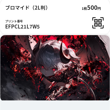
500
ブロマイド（2L判）
1枚
円
プリント番号
EFPCL21L7W5