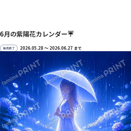
6月の紫陽花カレンダー☔️
2026.05.28 〜 2026.06.27
まで
販売終了