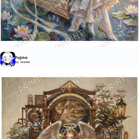
Fujino
by momo