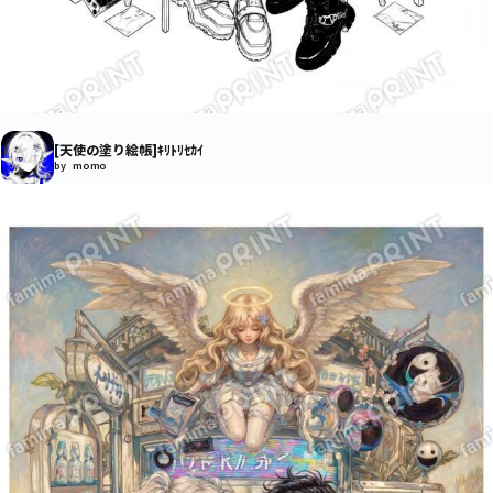
[天使の塗り絵帳]ｷﾘﾄﾘｾｶｲ
by momo