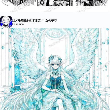
□メモ用紙9枚(8種類)♡ 女の子♡
by momo