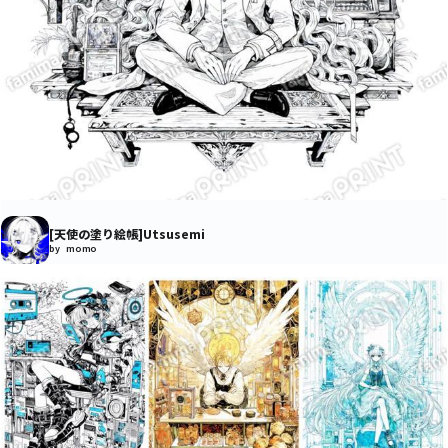
[天使の塗り絵帳]Utsusemi
by momo