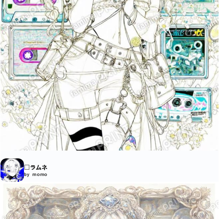
□ラムネ
by momo