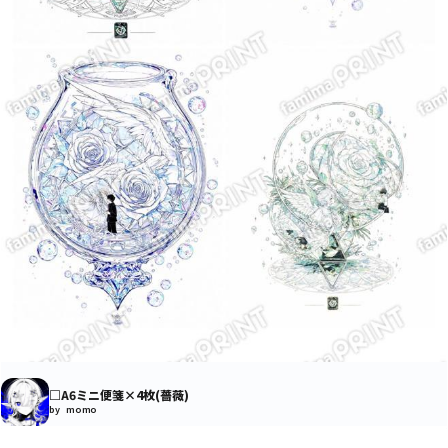
□A6ミニ便箋×4枚(薔薇)
by momo