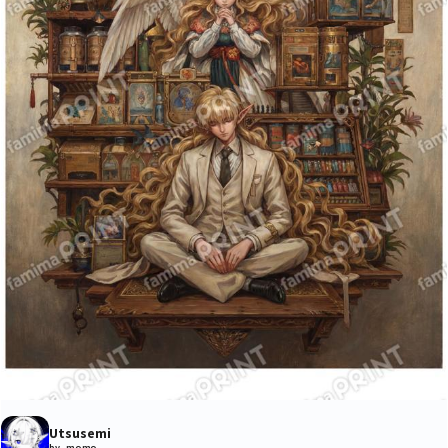
Utsusemi
by momo