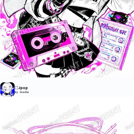
□Jpop
by momo