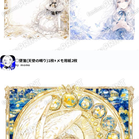
□便箋(天使の囀り)1枚+メモ用紙2枚
by momo