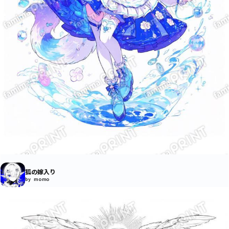
狐の嫁入り
by momo