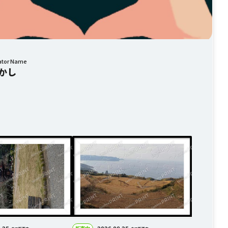
ator Name
かし