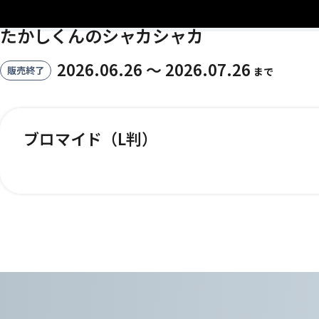
たかしくんのシャカシャカ
2026.06.26 〜 2026.07.26
販売終了
まで
ブロマイド（L判）