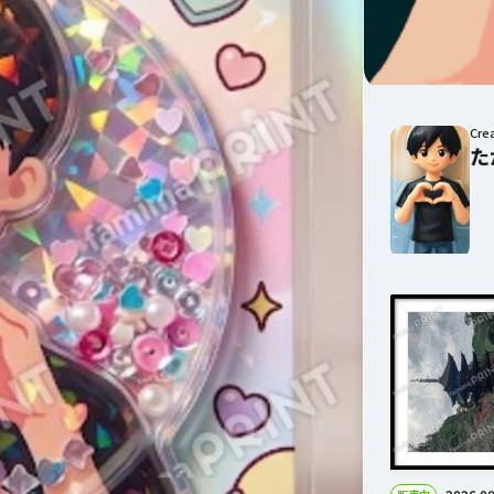
Cre
た