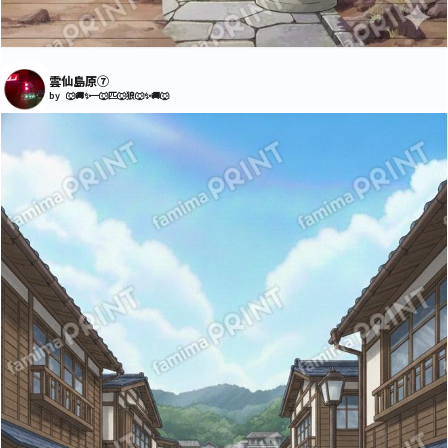
雲仙島原⑦
by 🐺🚚✨一🐺匹🐺狼🐺✨🚚🐺