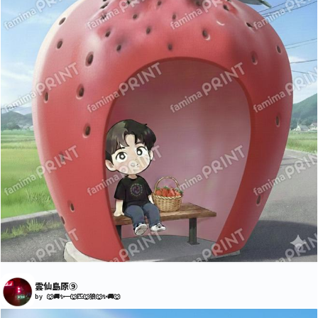
雲仙島原⑨
by 🐺🚚✨一🐺匹🐺狼🐺✨🚚🐺