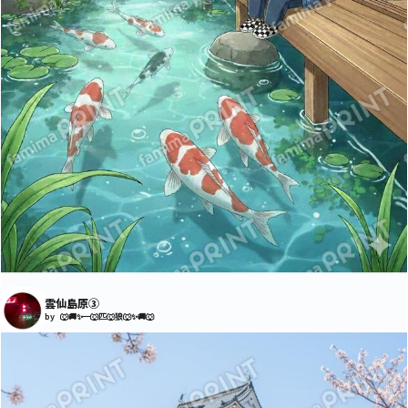
雲仙島原③
by 🐺🚚✨一🐺匹🐺狼🐺✨🚚🐺