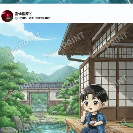
雲仙島原④
by 🐺🚚✨一🐺匹🐺狼🐺✨🚚🐺