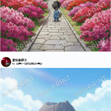
雲仙島原⑧
by 🐺🚚✨一🐺匹🐺狼🐺✨🚚🐺