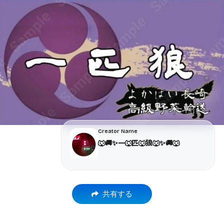
Creator Name
🐺🚚✨一🐺匹🐺狼🐺✨🚚🐺
共有する