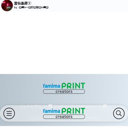
雲仙島原①
by 🐺🚚✨一🐺匹🐺狼🐺✨🚚🐺
ファミマプリント
ファミリーマートホームページ
Copyright © FamilyMart Co., Ltd.All Rights Reserved.