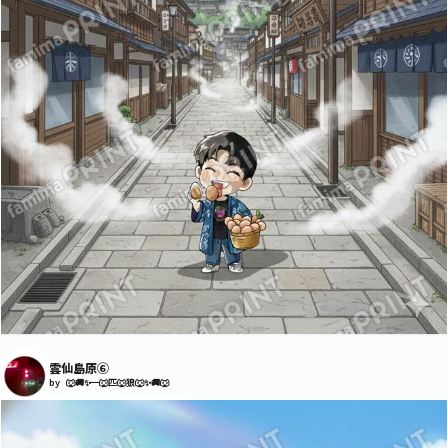
雲仙島原⑥
by 🐺🚚✨一🐺匹🐺狼🐺✨🚚🐺