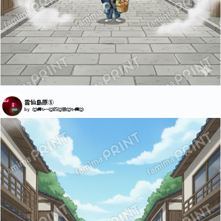
雲仙島原⑤
by 🐺🚚✨一🐺匹🐺狼🐺✨🚚🐺