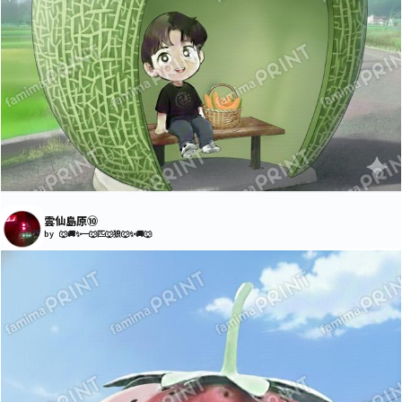
雲仙島原⑩
by 🐺🚚✨一🐺匹🐺狼🐺✨🚚🐺