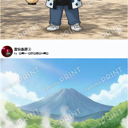
雲仙島原②
by 🐺🚚✨一🐺匹🐺狼🐺✨🚚🐺