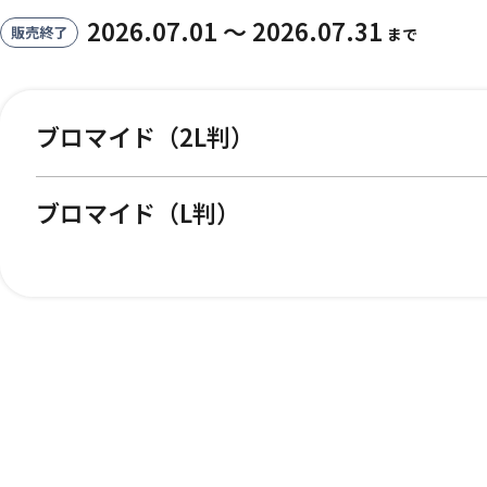
2026.07.01 〜 2026.07.31
販売終了
まで
ブロマイド（2L判）
ブロマイド（L判）