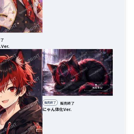
終了
er.
販売終了
販売終了
にゃん体化Ver.