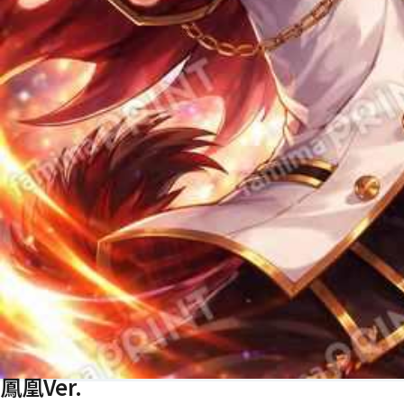
鳳凰Ver.