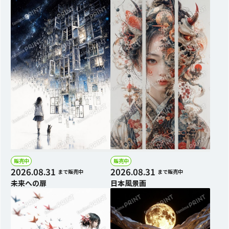
販売中
販売中
2026.08.31
2026.08.31
まで販売中
まで販売中
未来への扉
日本風景画