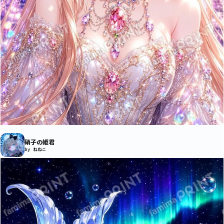
硝子の姫君
by ねねこ