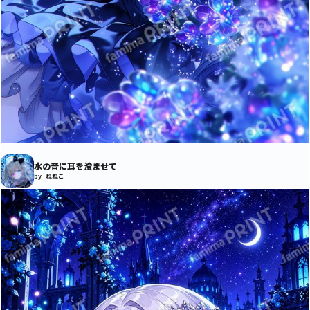
水の音に耳を澄ませて
by ねねこ