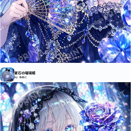
蒼石の瑠璃姫
by ねねこ