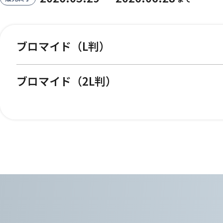
ブロマイド（L判）
ブロマイド（2L判）