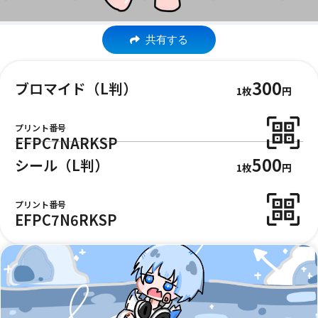
共有する
300
ブロマイド（L判）
1枚
円
プリント番号
EFPC7NARKSP
500
シール（L判）
1枚
円
プリント番号
EFPC7N6RKSP