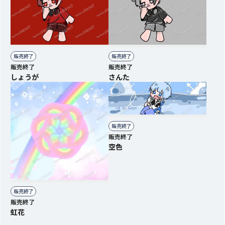
販売終了
販売終了
販売終了
販売終了
しょうが
さんた
販売終了
販売終了
空色
販売終了
販売終了
虹花