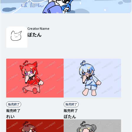
Creator Name
ぼたん
販売終了
販売終了
販売終了
販売終了
れい
ぼたん