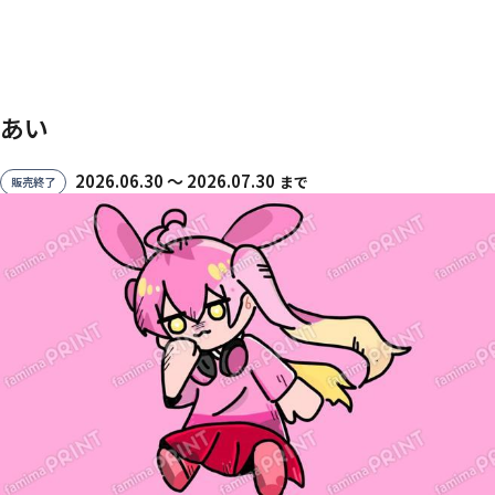
あい
2026.06.30 〜 2026.07.30
まで
販売終了