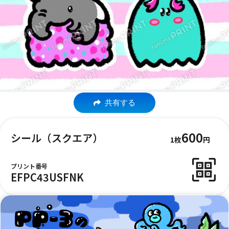
共有する
600
シール（スクエア）
1枚
円
プリント番号
EFPC43USFNK