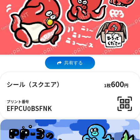
共有する
600
シール（スクエア）
1枚
円
プリント番号
EFPCU0BSFNK