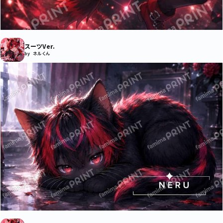
スーツVer.
by ネルくん