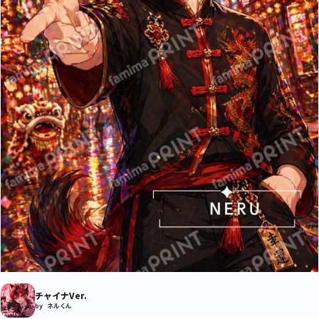
チャイナVer.
by ネルくん