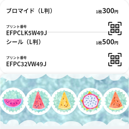
300
ブロマイド（L判）
1枚
円
プリント番号
EFPCLK5W49J
500
シール（L判）
1枚
円
プリント番号
EFPC32VW49J