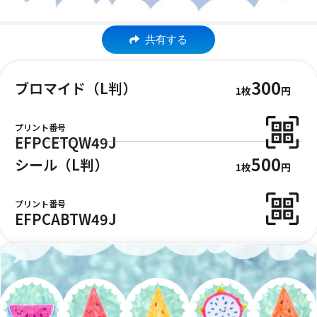
共有する
300
ブロマイド（L判）
1枚
円
プリント番号
EFPCETQW49J
500
シール（L判）
1枚
円
プリント番号
EFPCABTW49J